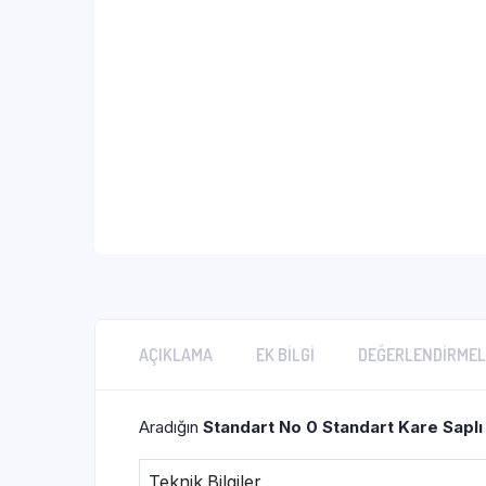
AÇIKLAMA
EK BILGI
DEĞERLENDIRMEL
Aradığın
Standart No 0 Standart Kare Saplı
Teknik Bilgiler