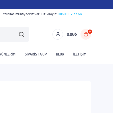
Yardıma mı ihtiyacınız var? Bizi Arayın:
0850 307 77 56
0
0.00
₺
ÜRÜNLERIM
SIPARIŞ TAKIP
BLOG
İLETIŞIM