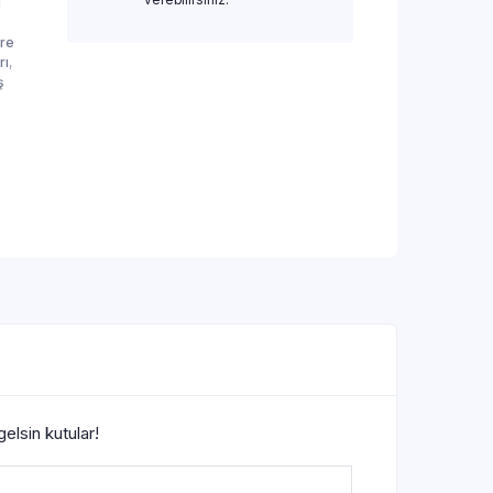
ı
re
rı
,
ş
gelsin kutular!