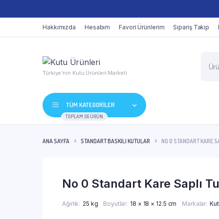
Hakkımızda
Hesabım
Favori Ürünlerim
Sipariş Takip
Produ
searc
Türkiye'nin Kutu Ürünleri Marketi
TÜM KATEGORİLER
TOPLAM 56 ÜRÜN
ANA SAYFA
STANDART BASKILI KUTULAR
NO 0 STANDART KARE SA
No 0 Standart Kare Saplı Tu
Ağırlık
25 kg
Boyutlar
18 × 18 × 12.5 cm
Markalar
Kut