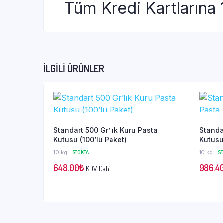
Tüm Kredi Kartlarına 
İLGILI ÜRÜNLER
Standart 500 Gr’lık Kuru Pasta
Standa
Kutusu (100’lü Paket)
Kutusu
10 kg
STOKTA
10 kg
S
648.00
₺
986.4
KDV Dahil