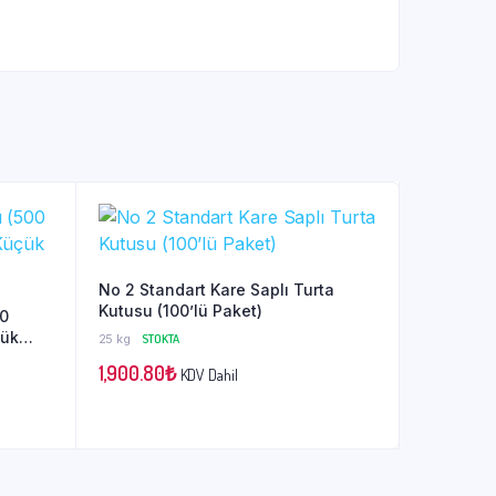
No 2 Standart Kare Saplı Turta
Kutusu (100’lü Paket)
00
çük
25 kg
STOKTA
1,900.80
₺
KDV Dahil