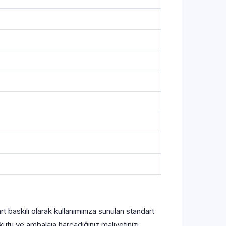
t baskılı olarak kullanımınıza sunulan standart
kutu ve ambalaja harcadığınız maliyetinizi