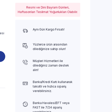
Resmi ve Dini Bayram Günleri,
Haftasonları Teslimat Yoğunlukları Olabilir.
Aynı Gün Kargo Fırsatı!
esi
Yüzlerce ürün arasından
dilediğinize sahip olun!
Müşteri Hizmetleri ile
dilediğiniz zaman destek
alın!
Banka/Kredi Kartı kullanarak
taksitli ve hızlıca sipariş
verebilirsiniz.
Banka Havalesi/EFT veya
FAST ile 7/24 sipariş
verebilirsiniz.