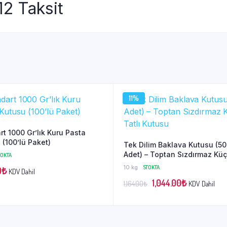
12 Taksit
11%
rt 1000 Gr’lık Kuru Pasta
 (100’lü Paket)
Tek Dilim Baklava Kutusu (5
Adet) – Toptan Sızdırmaz Kü
TOKTA
Tatlı Kutusu
10 kg
STOKTA
0
₺
KDV Dahil
Orijinal
Şu
1,044.00
₺
KDV Dahil
1,164.00
₺
fiyat:
andaki
1,164.00₺.
fiyat:
1,044.00₺.