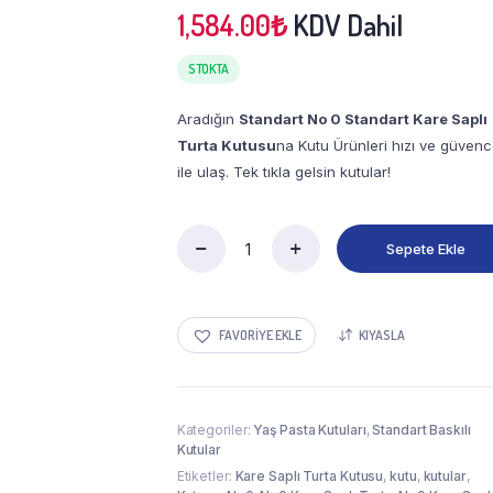
1,584.00
₺
KDV Dahil
STOKTA
Aradığın
Standart No 0 Standart Kare Saplı
Turta Kutusu
na Kutu Ürünleri hızı ve güvenc
ile ulaş. Tek tıkla gelsin kutular!
Sepete Ekle
No
0
Standart
Kare
FAVORIYE EKLE
KIYASLA
Saplı
Turta
Kutusu
(100'lü
Paket)
Kategoriler:
Yaş Pasta Kutuları
,
Standart Baskılı
quantity
Kutular
Etiketler:
Kare Saplı Turta Kutusu
,
kutu
,
kutular
,