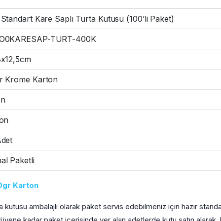
Standart Kare Saplı Turta Kutusu (100’li Paket)
O0KARESAP-TURT-400K
8x12,5cm
r Krome Karton
on
fon
Adet
l Paketli
0gr Karton
 kutusu ambalajlı olarak paket servis edebilmeniz için hazır standar
üyene kadar paket içerisinde yer alan adetlerde kutu satın alarak, 