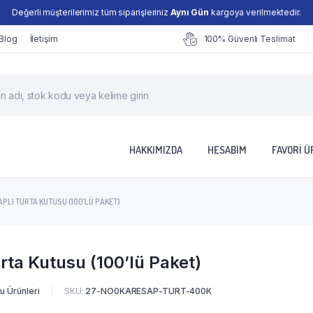
Değerli müşterilerimiz tüm siparişleriniz
Aynı Gün
kargoya verilmektedir.
Blog
İletişim
100% Güvenli Teslimat
cts
h
HAKKIMIZDA
HESABIM
FAVORI 
PLI TURTA KUTUSU (100’LÜ PAKET)
rta Kutusu (100’lü Paket)
u Ürünleri
SKU:
27-NO0KARESAP-TURT-400K