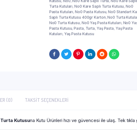
Kutusu
,
No0
,
No0 Kare Saplı Turta
,
No0 Kare Sapl
Turta Kutuları
,
No0 Kare Saplı Turta Kutusu
,
No0
Pasta Kutuları
,
No0 Pasta Kutusu
,
No0 Standart Ka
Saplı Turta Kutusu 400gr Karton
,
No0 Turta Kutula
No0 Turta Kutusu
,
No0 Yaş Pasta Kutuları
,
No0 Ya
Pasta Kutusu
,
Pasta
,
Turta
,
Yaş Pasta
,
Yaş Pasta
Kutuları
,
Yaş Pasta Kutusu
ER (0)
TAKSIT SEÇENEKLERI
 Turta Kutusu
na Kutu Ürünleri hızı ve güvencesi ile ulaş. Tek tıkla 