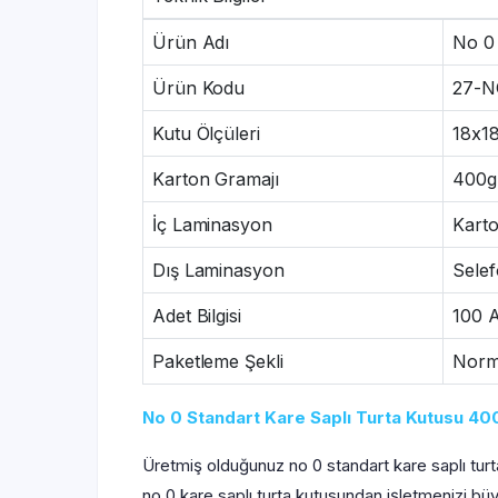
Ürün Adı
No 0 
Ürün Kodu
27-N
Kutu Ölçüleri
18x1
Karton Gramajı
400g
İç Laminasyon
Kart
Dış Laminasyon
Sele
Adet Bilgisi
100 
Paketleme Şekli
Norma
No 0 Standart Kare Saplı Turta Kutusu 40
Üretmiş olduğunuz no 0 standart kare saplı turta
no 0 kare saplı turta kutusundan işletmenizi büy