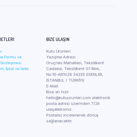
METLERI
BIZE ULAŞIN
sı
Kutu Ürünleri
rme Formu ve
Yazışma Adresi:
 Sözleşmesi
Oruçreis Mahallesi, Tekstilkent
, İptal ve İade
Caddesi, Tekstilkent G1 Blok,
No:10-AB1028 34235 ESENLER,
İSTANBUL / TÜRKİYE
E-Mail:
Bize en hızlı
hello@kutuurunleri.com elektronik
posta adresi üzerinden 7/24
ulaşabilirsiniz.
Postanız incelenerek dönüş
sağlanacaktır.