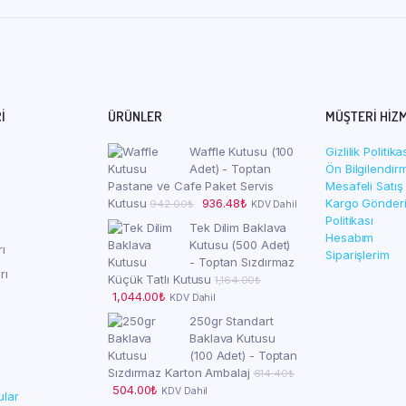
I
ÜRÜNLER
MÜŞTERI HIZ
Waffle Kutusu (100
Gizlilik Politika
Adet) - Toptan
Ön Bilgilendi
Pastane ve Cafe Paket Servis
Mesafeli Satış
Orijinal
Şu
Kutusu
936.48
₺
Kargo Gönderim
942.00
₺
KDV Dahil
fiyat:
andaki
Politikası
Tek Dilim Baklava
942.00₺.
fiyat:
Hesabım
Kutusu (500 Adet)
rı
936.48₺.
Siparişlerim
- Toptan Sızdırmaz
rı
Küçük Tatlı Kutusu
1,164.00
₺
Orijinal
Şu
1,044.00
₺
KDV Dahil
fiyat:
andaki
250gr Standart
1,164.00₺.
fiyat:
Baklava Kutusu
1,044.00₺.
(100 Adet) - Toptan
Sızdırmaz Karton Ambalaj
614.40
₺
Orijinal
Şu
504.00
₺
KDV Dahil
ular