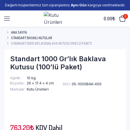
Değerli müşterilerimiz tüm siparişleriniz
Aynı Gün
kargoya verilmektedir.
0
0.00
₺
ANA SAYFA
STANDART BASKILI KUTULAR
STANDART 1000 GR’LIK BAKLAVA KUTUSU (100’LÜ PAKET)
Standart 1000 Gr’lık Baklava
Kutusu (100’lü Paket)
Ağırlık
10 kg
Boyutlar
26 × 17.4 × 4 cm
SKU:
05-1000BAK-400
Markalar
Kutu Ürünleri
763.20
₺
KDV Dahil