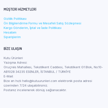
614.40₺.
fiyat:
504.00₺.
MÜŞTERI HIZMETLERI
Gizlilik Politikası
Ön Bilgilendirme Formu ve Mesafeli Satış Sözleşmesi
Kargo Gönderim, İptal ve İade Politikası
Hesabım
Siparişlerim
BIZE ULAŞIN
Kutu Ürünleri
Yazışma Adresi:
Oruçreis Mahallesi, Tekstilkent Caddesi, Tekstilkent G1 Blok, No:10-
AB1028 34235 ESENLER, İSTANBUL / TÜRKİYE
E-Mail:
Bize en hızlı hello@kutuurunleri.com elektronik posta adresi
üzerinden 7/24 ulaşabilirsiniz.
Postanız incelenerek dönüş sağlanacaktır.