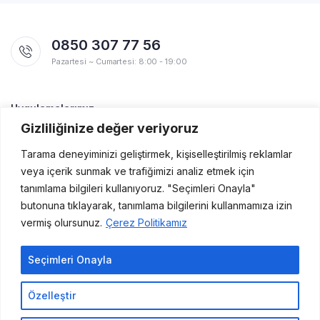
0850 307 77 56
Pazartesi ~ Cumartesi: 8:00 - 19:00
Uygulamalarımız
Yakında Apple Store ve Google Play'de!
Gizliliğinize değer veriyoruz
Tarama deneyiminizi geliştirmek, kişiselleştirilmiş reklamlar
veya içerik sunmak ve trafiğimizi analiz etmek için
tanımlama bilgileri kullanıyoruz. "Seçimleri Onayla"
butonuna tıklayarak, tanımlama bilgilerini kullanmamıza izin
vermiş olursunuz.
Çerez Politikamız
Copyright 2021 Kutu Ürünleri © Her hakkı saklıdır.
Seçimleri Onayla
Özelleştir