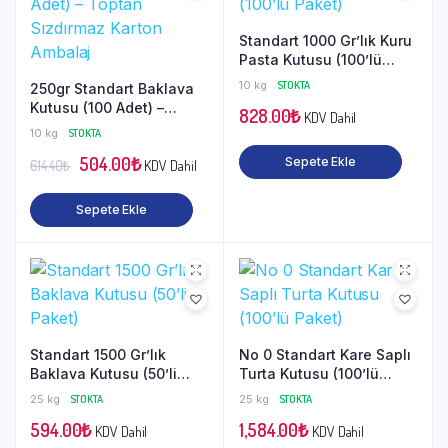
Standart 1000 Gr’lık Kuru
Pasta Kutusu (100’lü
Paket)
10 kg
STOKTA
250gr Standart Baklava
Kutusu (100 Adet) –
828.00
₺
KDV Dahil
Toptan Sızdırmaz Karton
10 kg
STOKTA
Ambalaj
Orijinal
Şu
504.00
₺
Sepete Ekle
KDV Dahil
614.40
₺
fiyat:
andaki
Sepete Ekle
614.40₺.
fiyat:
504.00₺.
Standart 1500 Gr’lık
No 0 Standart Kare Saplı
Baklava Kutusu (50’li
Turta Kutusu (100’lü
Paket)
Paket)
25 kg
STOKTA
25 kg
STOKTA
594.00
₺
1,584.00
₺
KDV Dahil
KDV Dahil