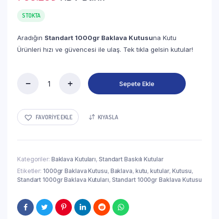
STOKTA
Aradığın
Standart 1000gr Baklava Kutusu
na Kutu
Ürünleri hızı ve güvencesi ile ulaş. Tek tıkla gelsin kutular!
Sepete Ekle
Standart
1000
Gr'lık
Baklava
FAVORIYE EKLE
KIYASLA
Kutusu
(100'lü
Paket)
quantity
Kategoriler:
Baklava Kutuları
,
Standart Baskılı Kutular
Etiketler:
1000gr Baklava Kutusu
,
Baklava
,
kutu
,
kutular
,
Kutusu
,
Standart 1000gr Baklava Kutuları
,
Standart 1000gr Baklava Kutusu