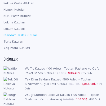
Kek ve Pasta Altlıkları
Kumpir Kutuları
Kuru Pasta Kutuları
Lokma Kutuları
Lokum Kutuları
Standart Baskılı Kutular
Turta Kutuları
Yaş Pasta Kutuları
ÜRÜNLER
Waffle Kutusu (100 Adet) - Toptan Pastane ve Cafe
Orijinal
Şu
Paket Servis Kutusu
936.48
₺
942.00
₺
KDV Dahil
fiyat:
andaki
Tek Dilim Baklava Kutusu (500 Adet) - Toptan
942.00₺.
fiyat:
Orijinal
Şu
Sızdırmaz Küçük Tatlı Kutusu
1,044.00
₺
1,164.00
₺
KDV
936.48₺.
fiyat:
andaki
Dahil
1,164.00₺.
fiyat:
250gr Standart Baklava Kutusu (100 Adet) - Toptan
1,044.0
Orijinal
Şu
Sızdırmaz Karton Ambalaj
504.00
₺
614.40
₺
KDV Dahil
fiyat:
andaki