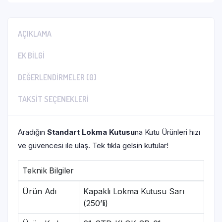
AÇIKLAMA
EK BILGI
DEĞERLENDIRMELER (0)
TAKSIT SEÇENEKLERI
Aradığın
Standart Lokma Kutusu
na Kutu Ürünleri hızı
ve güvencesi ile ulaş. Tek tıkla gelsin kutular!
Teknik Bilgiler
Ürün Adı
Kapaklı Lokma Kutusu Sarı
(250’li)