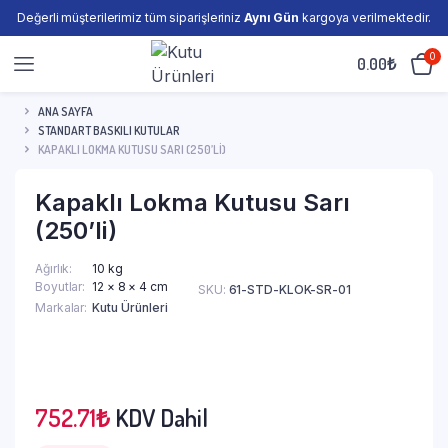
Değerli müşterilerimiz tüm siparişleriniz
Aynı Gün
kargoya verilmektedir.
0
0.00
₺
ANA SAYFA
STANDART BASKILI KUTULAR
KAPAKLI LOKMA KUTUSU SARI (250’LI)
Kapaklı Lokma Kutusu Sarı
(250’li)
Ağırlık
10 kg
Boyutlar
12 × 8 × 4 cm
SKU:
61-STD-KLOK-SR-01
Markalar
Kutu Ürünleri
752.71
₺
KDV Dahil