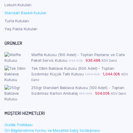
Lokum Kutuları
Standart Baskılı Kutular
Turta Kutuları
Yaş Pasta Kutuları
ÜRÜNLER
Waffle Kutusu (100 Adet) - Toptan Pastane ve Cafe
Orijinal
Şu
Paket Servis Kutusu
936.48
₺
942.00
₺
KDV Dahil
fiyat:
andaki
Tek Dilim Baklava Kutusu (500 Adet) - Toptan
942.00₺.
fiyat:
Orijinal
Şu
Sızdırmaz Küçük Tatlı Kutusu
1,044.00
₺
1,164.00
₺
KDV
936.48₺.
fiyat:
andaki
Dahil
1,164.00₺.
fiyat:
250gr Standart Baklava Kutusu (100 Adet) - Toptan
1,044.0
Orijinal
Şu
Sızdırmaz Karton Ambalaj
504.00
₺
614.40
₺
KDV Dahil
fiyat:
andaki
614.40₺.
fiyat:
504.00₺.
MÜŞTERI HIZMETLERI
Gizlilik Politikası
Ön Bilgilendirme Formu ve Mesafeli Satış Sözleşmesi