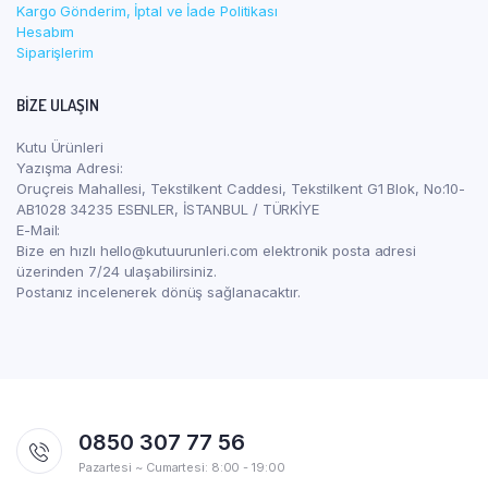
Kargo Gönderim, İptal ve İade Politikası
Hesabım
Siparişlerim
BIZE ULAŞIN
Kutu Ürünleri
Yazışma Adresi:
Oruçreis Mahallesi, Tekstilkent Caddesi, Tekstilkent G1 Blok, No:10-
AB1028 34235 ESENLER, İSTANBUL / TÜRKİYE
E-Mail:
Bize en hızlı hello@kutuurunleri.com elektronik posta adresi
üzerinden 7/24 ulaşabilirsiniz.
Postanız incelenerek dönüş sağlanacaktır.
0850 307 77 56
Pazartesi ~ Cumartesi: 8:00 - 19:00