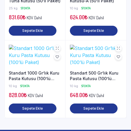
Turta Kutusu (50’li Paket)
Kutusu-A (50’li Paket)
25 kg
STOKTA
10 kg
STOKTA
831.60
₺
624.00
₺
KDV Dahil
KDV Dahil
Sepete Ekle
Sepete Ekle
Standart 1000 Gr’lık Kuru
Standart 500 Gr’lık Kuru
Pasta Kutusu (100’lü
Pasta Kutusu (100’lü
Paket)
Paket)
10 kg
STOKTA
10 kg
STOKTA
828.00
₺
648.00
₺
KDV Dahil
KDV Dahil
Sepete Ekle
Sepete Ekle