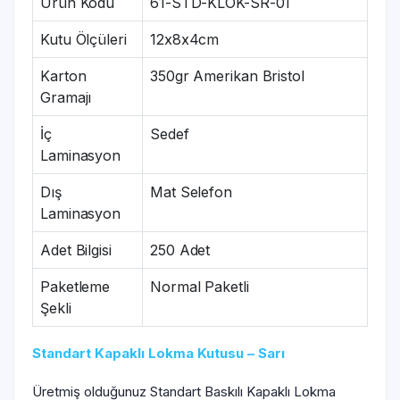
Ürün Kodu
61-STD-KLOK-SR-01
Kutu Ölçüleri
12x8x4cm
Karton
350gr Amerikan Bristol
Gramajı
İç
Sedef
Laminasyon
Dış
Mat Selefon
Laminasyon
Adet Bilgisi
250 Adet
Paketleme
Normal Paketli
Şekli
Standart Kapaklı Lokma Kutusu – Sarı
Üretmiş olduğunuz Standart Baskılı Kapaklı Lokma