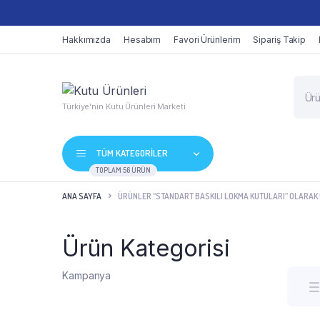
Hakkımızda
Hesabım
Favori Ürünlerim
Sipariş Takip
Produ
searc
Türkiye'nin Kutu Ürünleri Marketi
TÜM KATEGORİLER
TOPLAM 56 ÜRÜN
ANA SAYFA
ÜRÜNLER “STANDART BASKILI LOKMA KUTULARI” OLARAK 
Ürün Kategorisi
Kampanya