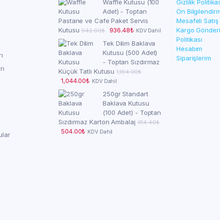
Waffle Kutusu (100
Gizlilik Politika
Adet) - Toptan
Ön Bilgilendi
Pastane ve Cafe Paket Servis
Mesafeli Satış
Orijinal
Şu
Kutusu
936.48
₺
Kargo Gönderim
942.00
₺
KDV Dahil
fiyat:
andaki
Politikası
Tek Dilim Baklava
942.00₺.
fiyat:
Hesabım
Kutusu (500 Adet)
rı
936.48₺.
Siparişlerim
- Toptan Sızdırmaz
rı
Küçük Tatlı Kutusu
1,164.00
₺
Orijinal
Şu
1,044.00
₺
KDV Dahil
fiyat:
andaki
250gr Standart
1,164.00₺.
fiyat:
Baklava Kutusu
1,044.00₺.
(100 Adet) - Toptan
Sızdırmaz Karton Ambalaj
614.40
₺
Orijinal
Şu
504.00
₺
KDV Dahil
ular
fiyat:
andaki
614.40₺.
fiyat:
504.00₺.