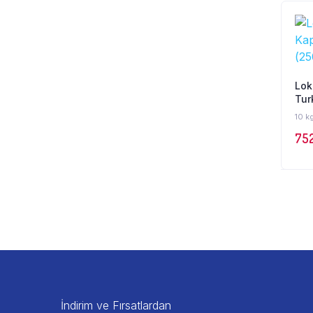
Lok
Tur
10 k
752
İndirim ve Fırsatlardan