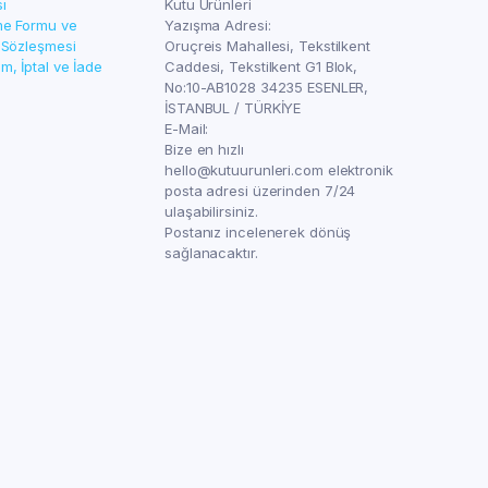
sı
Kutu Ürünleri
rme Formu ve
Yazışma Adresi:
 Sözleşmesi
Oruçreis Mahallesi, Tekstilkent
, İptal ve İade
Caddesi, Tekstilkent G1 Blok,
No:10-AB1028 34235 ESENLER,
İSTANBUL / TÜRKİYE
E-Mail:
Bize en hızlı
hello@kutuurunleri.com elektronik
posta adresi üzerinden 7/24
ulaşabilirsiniz.
Postanız incelenerek dönüş
sağlanacaktır.