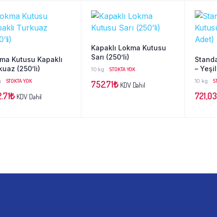
Kapaklı Lokma Kutusu
Sarı (250’li)
ma Kutusu Kapaklı
Stand
kuaz (250’li)
– Yeşi
10 kg
STOKTA YOK
g
STOKTA YOK
10 kg
S
752.71
₺
KDV Dahil
.71
₺
721,0
KDV Dahil