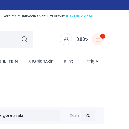
Yardıma mı ihtiyacınız var? Bizi Arayın:
0850 307 77 56
0
0.00
₺
ÜRÜNLERIM
SIPARIŞ TAKIP
BLOG
İLETIŞIM
Göster