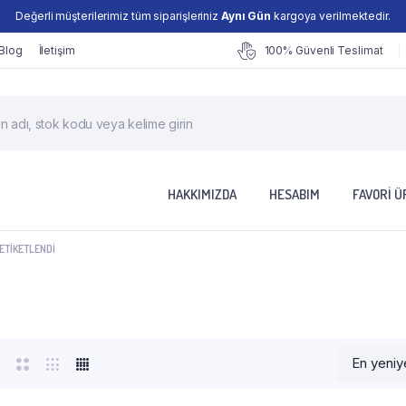
Değerli müşterilerimiz tüm siparişleriniz
Aynı Gün
kargoya verilmektedir.
Blog
İletişim
100% Güvenli Teslimat
cts
h
HAKKIMIZDA
HESABIM
FAVORI 
ETIKETLENDI