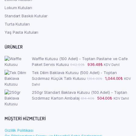
Lokum Kutuları
Standart Baskılı Kutular
Turta Kutuları
Yaş Pasta Kutuları
ÜRÜNLER
Waffle Kutusu (100 Adet) - Toptan Pastane ve Cafe
Orijinal
Şu
Paket Servis Kutusu
936.48
₺
942.00
₺
KDV Dahil
fiyat:
andaki
Tek Dilim Baklava Kutusu (500 Adet) - Toptan
942.00₺.
fiyat:
Orijinal
Şu
Sızdırmaz Küçük Tatlı Kutusu
1,044.00
₺
1,164.00
₺
KDV
936.48₺.
fiyat:
andaki
Dahil
1,164.00₺.
fiyat:
250gr Standart Baklava Kutusu (100 Adet) - Toptan
1,044.0
Orijinal
Şu
Sızdırmaz Karton Ambalaj
504.00
₺
614.40
₺
KDV Dahil
fiyat:
andaki
614.40₺.
fiyat:
504.00₺.
MÜŞTERI HIZMETLERI
Gizlilik Politikası