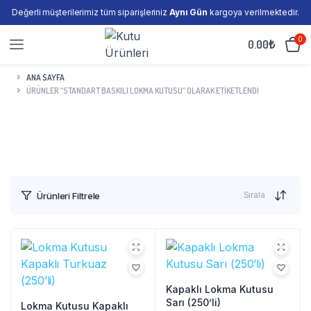
Değerli müşterilerimiz tüm siparişleriniz
Aynı Gün
kargoya verilmektedir.
0
0.00
₺
ANA SAYFA
ÜRÜNLER “STANDART BASKILI LOKMA KUTUSU” OLARAK ETIKETLENDI
Sırala
Ürünleri Filtrele
Kapaklı Lokma Kutusu
Sarı (250’li)
Lokma Kutusu Kapaklı