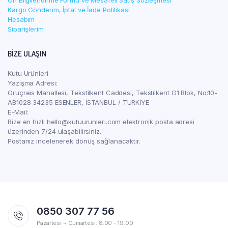
Ön Bilgilendirme Formu ve Mesafeli Satış Sözleşmesi
Kargo Gönderim, İptal ve İade Politikası
Hesabım
Siparişlerim
BIZE ULAŞIN
Kutu Ürünleri
Yazışma Adresi:
Oruçreis Mahallesi, Tekstilkent Caddesi, Tekstilkent G1 Blok, No:10-
AB1028 34235 ESENLER, İSTANBUL / TÜRKİYE
E-Mail:
Bize en hızlı hello@kutuurunleri.com elektronik posta adresi
üzerinden 7/24 ulaşabilirsiniz.
Postanız incelenerek dönüş sağlanacaktır.
0850 307 77 56
Pazartesi ~ Cumartesi: 8:00 - 19:00