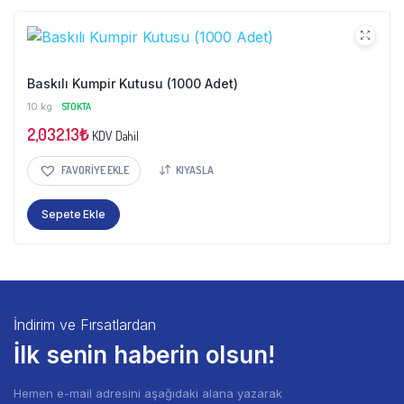
Baskılı Kumpir Kutusu (1000 Adet)
10 kg
STOKTA
2,032.13
₺
KDV Dahil
FAVORIYE EKLE
KIYASLA
Sepete Ekle
İndirim ve Fırsatlardan
İlk senin haberin olsun!
Hemen e-mail adresini aşağıdaki alana yazarak