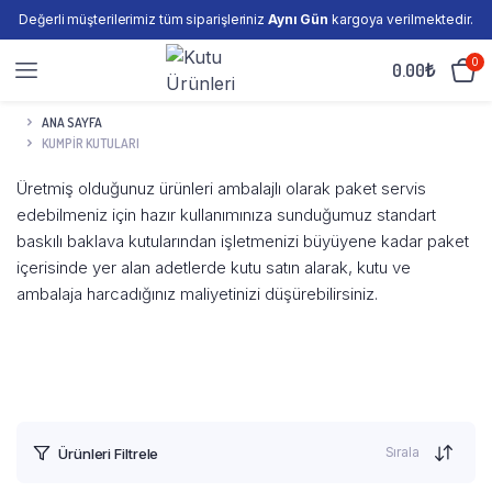
Değerli müşterilerimiz tüm siparişleriniz
Aynı Gün
kargoya verilmektedir.
0
0.00
₺
ANA SAYFA
KUMPIR KUTULARI
Üretmiş olduğunuz ürünleri ambalajlı olarak paket servis
edebilmeniz için hazır kullanımınıza sunduğumuz standart
baskılı baklava kutularından işletmenizi büyüyene kadar paket
içerisinde yer alan adetlerde kutu satın alarak, kutu ve
ambalaja harcadığınız maliyetinizi düşürebilirsiniz.
Sırala
Ürünleri Filtrele