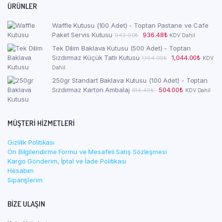
ÜRÜNLER
Waffle Kutusu (100 Adet) - Toptan Pastane ve Cafe
Orijinal
Şu
Paket Servis Kutusu
936.48
₺
942.00
₺
KDV Dahil
fiyat:
andaki
Tek Dilim Baklava Kutusu (500 Adet) - Toptan
942.00₺.
fiyat:
Orijinal
Şu
Sızdırmaz Küçük Tatlı Kutusu
1,044.00
₺
1,164.00
₺
KDV
936.48₺.
fiyat:
andaki
Dahil
1,164.00₺.
fiyat:
250gr Standart Baklava Kutusu (100 Adet) - Toptan
1,044.0
Orijinal
Şu
Sızdırmaz Karton Ambalaj
504.00
₺
614.40
₺
KDV Dahil
fiyat:
andaki
614.40₺.
fiyat:
504.00₺.
MÜŞTERI HIZMETLERI
Gizlilik Politikası
Ön Bilgilendirme Formu ve Mesafeli Satış Sözleşmesi
Kargo Gönderim, İptal ve İade Politikası
Hesabım
Siparişlerim
BIZE ULAŞIN