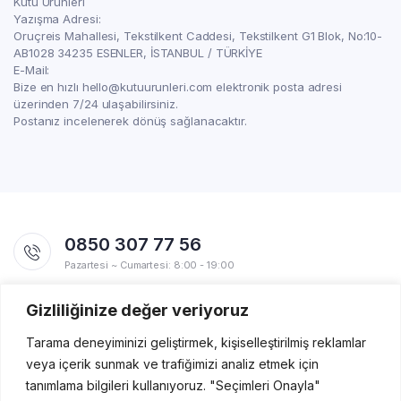
Kutu Ürünleri
Yazışma Adresi:
Oruçreis Mahallesi, Tekstilkent Caddesi, Tekstilkent G1 Blok, No:10-
AB1028 34235 ESENLER, İSTANBUL / TÜRKİYE
E-Mail:
Bize en hızlı hello@kutuurunleri.com elektronik posta adresi
üzerinden 7/24 ulaşabilirsiniz.
Postanız incelenerek dönüş sağlanacaktır.
0850 307 77 56
Pazartesi ~ Cumartesi: 8:00 - 19:00
Gizliliğinize değer veriyoruz
Uygulamalarımız
Yakında Apple Store ve Google Play'de!
Tarama deneyiminizi geliştirmek, kişiselleştirilmiş reklamlar
veya içerik sunmak ve trafiğimizi analiz etmek için
tanımlama bilgileri kullanıyoruz. "Seçimleri Onayla"