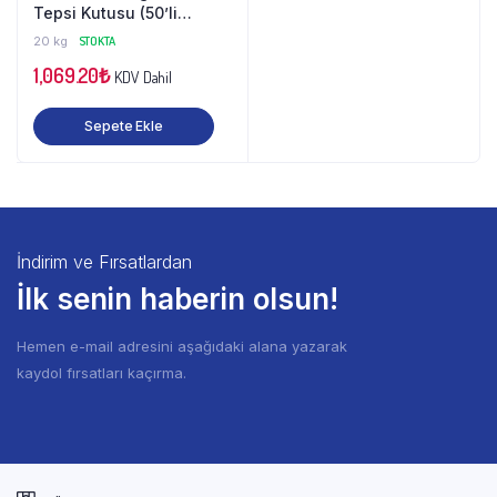
Tepsi Kutusu (50’li
Paket)
20 kg
STOKTA
1,069.20
₺
KDV Dahil
Sepete Ekle
İndirim ve Fırsatlardan
İlk senin haberin olsun!
Hemen e-mail adresini aşağıdaki alana yazarak
kaydol fırsatları kaçırma.