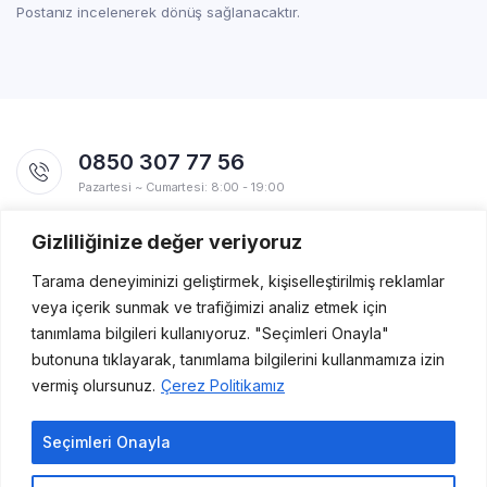
Postanız incelenerek dönüş sağlanacaktır.
0850 307 77 56
Pazartesi ~ Cumartesi: 8:00 - 19:00
Gizliliğinize değer veriyoruz
Uygulamalarımız
Yakında Apple Store ve Google Play'de!
Tarama deneyiminizi geliştirmek, kişiselleştirilmiş reklamlar
veya içerik sunmak ve trafiğimizi analiz etmek için
tanımlama bilgileri kullanıyoruz. "Seçimleri Onayla"
butonuna tıklayarak, tanımlama bilgilerini kullanmamıza izin
vermiş olursunuz.
Çerez Politikamız
Seçimleri Onayla
Copyright 2021 Kutu Ürünleri © Her hakkı saklıdır.