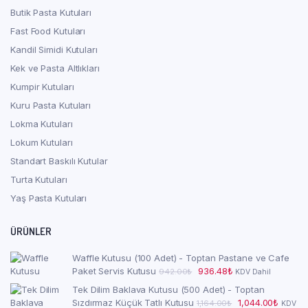
Butik Pasta Kutuları
Fast Food Kutuları
Kandil Simidi Kutuları
Kek ve Pasta Altlıkları
Kumpir Kutuları
Kuru Pasta Kutuları
Lokma Kutuları
Lokum Kutuları
Standart Baskılı Kutular
Turta Kutuları
Yaş Pasta Kutuları
ÜRÜNLER
Waffle Kutusu (100 Adet) - Toptan Pastane ve Cafe
Orijinal
Şu
Paket Servis Kutusu
936.48
₺
942.00
₺
KDV Dahil
fiyat:
andaki
Tek Dilim Baklava Kutusu (500 Adet) - Toptan
942.00₺.
fiyat:
Orijinal
Şu
Sızdırmaz Küçük Tatlı Kutusu
1,044.00
₺
1,164.00
₺
KDV