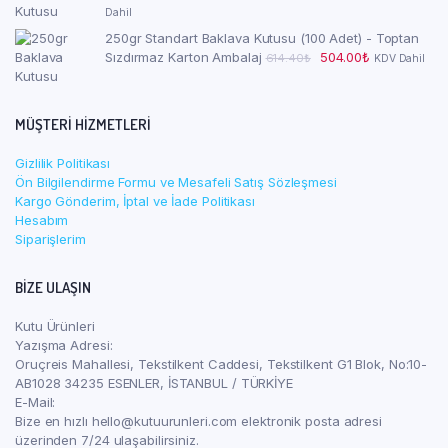
936.48₺.
fiyat:
andaki
Dahil
1,164.00₺.
fiyat:
250gr Standart Baklava Kutusu (100 Adet) - Toptan
1,044.0
Orijinal
Şu
Sızdırmaz Karton Ambalaj
504.00
₺
614.40
₺
KDV Dahil
fiyat:
andaki
614.40₺.
fiyat:
504.00₺.
MÜŞTERI HIZMETLERI
Gizlilik Politikası
Ön Bilgilendirme Formu ve Mesafeli Satış Sözleşmesi
Kargo Gönderim, İptal ve İade Politikası
Hesabım
Siparişlerim
BIZE ULAŞIN
Kutu Ürünleri
Yazışma Adresi:
Oruçreis Mahallesi, Tekstilkent Caddesi, Tekstilkent G1 Blok, No:10-
AB1028 34235 ESENLER, İSTANBUL / TÜRKİYE
E-Mail:
Bize en hızlı hello@kutuurunleri.com elektronik posta adresi
üzerinden 7/24 ulaşabilirsiniz.