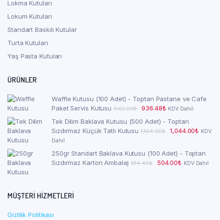
Lokma Kutuları
Lokum Kutuları
Standart Baskılı Kutular
Turta Kutuları
Yaş Pasta Kutuları
ÜRÜNLER
Waffle Kutusu (100 Adet) - Toptan Pastane ve Cafe
Orijinal
Şu
Paket Servis Kutusu
936.48
₺
942.00
₺
KDV Dahil
fiyat:
andaki
Tek Dilim Baklava Kutusu (500 Adet) - Toptan
942.00₺.
fiyat:
Orijinal
Şu
Sızdırmaz Küçük Tatlı Kutusu
1,044.00
₺
1,164.00
₺
KDV
936.48₺.
fiyat:
andaki
Dahil
1,164.00₺.
fiyat:
250gr Standart Baklava Kutusu (100 Adet) - Toptan
1,044.0
Orijinal
Şu
Sızdırmaz Karton Ambalaj
504.00
₺
614.40
₺
KDV Dahil
fiyat:
andaki
614.40₺.
fiyat:
504.00₺.
MÜŞTERI HIZMETLERI
Gizlilik Politikası