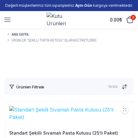
Değerli müşterilerimiz tüm siparişleriniz
Aynı Gün
kargoya verilmektedir.
0
0.00
₺
ANA SAYFA
ÜRÜNLER “ŞEKILLI TURTA KUTUSU” OLARAK ETIKETLENDI
Sırala
Ürünleri Filtrele
Standart Şekilli Sıvamalı Pasta Kutusu (25’li Paket)