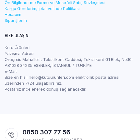
Ön Bilgilendirme Formu ve Mesafeli Satış Sözleşmesi
Kargo Gönderim, İptal ve İade Politikası
Hesabım
Siparişlerim
BIZE ULAŞIN
Kutu Ürünleri
Yazışma Adresi:
Oruçreis Mahallesi, Tekstilkent Caddesi, Tekstilkent G1 Blok, No:10-
AB1028 34235 ESENLER, İSTANBUL / TÜRKİYE
E-Mail:
Bize en hızlı hello@kutuurunleri.com elektronik posta adresi
üzerinden 7/24 ulaşabilirsiniz.
Postanız incelenerek dönüş sağlanacaktır.
0850 307 77 56
Pazartesi ~ Cumartesi: 8:00 - 19:00