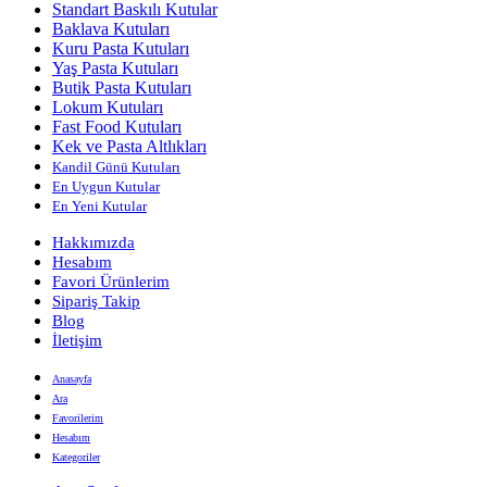
Standart Baskılı Kutular
Baklava Kutuları
Kuru Pasta Kutuları
Yaş Pasta Kutuları
Butik Pasta Kutuları
Lokum Kutuları
Fast Food Kutuları
Kek ve Pasta Altlıkları
Kandil Günü Kutuları
En Uygun Kutular
En Yeni Kutular
Hakkımızda
Hesabım
Favori Ürünlerim
Sipariş Takip
Blog
İletişim
Anasayfa
Ara
Favorilerim
Hesabım
Kategoriler