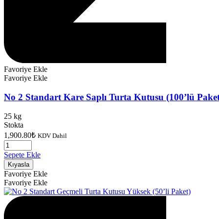
Favoriye Ekle
Favoriye Ekle
No 2 Standart Kare Saplı Turta Kutusu (100’lü Paket
25 kg
Stokta
1,900.80
₺
KDV Dahil
Sepete Ekle
Kıyasla
Favoriye Ekle
Favoriye Ekle