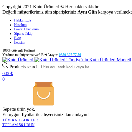
Copyright 2021 Kutu Ürünleri © Her hakkı saklıdır.
Değerli müşterilerimiz tüm siparişleriniz
Aynı Gün
kargoya verilmekte
Hakkımızda
Hesabım
Favori Ürünlerim
Sipariş Takip
Blog
İletişim
100% Güvenli Teslimat
Yardıma mı ihtiyacınız var? Bizi Arayın:
0850 307 77 56
Türkiye'nin Kutu Ürünleri Marketi
Products search
0.00
₺
0
Sepette ürün yok.
En uygun fiyatlar ile alışverişinizi tamamlayın!
TÜM KATEGORİLER
TOPLAM 56 ÜRÜN