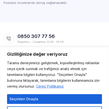
Postanız incelenerek dönüş sağlanacaktır.
0850 307 77 56
Pazartesi ~ Cumartesi: 8:00 - 19:00
Gizliliğinize değer veriyoruz
Uygulamalarımız
Yakında Apple Store ve Google Play'de!
Tarama deneyiminizi geliştirmek, kişiselleştirilmiş reklamlar
veya içerik sunmak ve trafiğimizi analiz etmek için
tanımlama bilgileri kullanıyoruz. "Seçimleri Onayla"
butonuna tıklayarak, tanımlama bilgilerini kullanmamıza izin
vermiş olursunuz.
Çerez Politikamız
Seçimleri Onayla
Copyright 2021 Kutu Ürünleri © Her hakkı saklıdır.