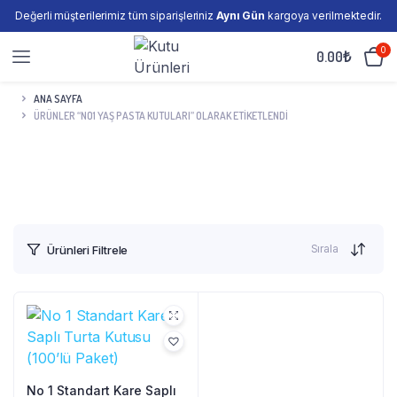
Değerli müşterilerimiz tüm siparişleriniz
Aynı Gün
kargoya verilmektedir.
0
0.00
₺
ANA SAYFA
ÜRÜNLER “NO1 YAŞ PASTA KUTULARI” OLARAK ETIKETLENDI
Sırala
Ürünleri Filtrele
No 1 Standart Kare Saplı