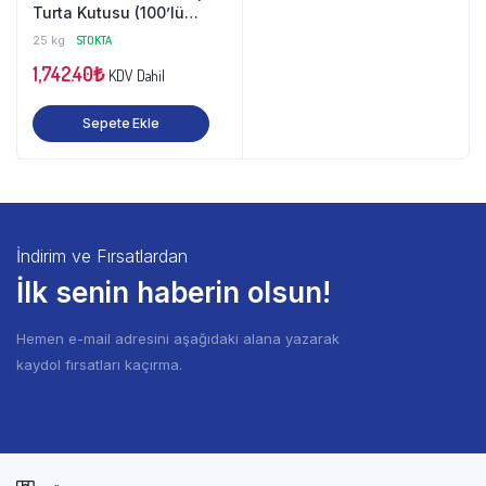
Turta Kutusu (100’lü
Paket)
25 kg
STOKTA
1,742.40
₺
KDV Dahil
Sepete Ekle
İndirim ve Fırsatlardan
İlk senin haberin olsun!
Hemen e-mail adresini aşağıdaki alana yazarak
kaydol fırsatları kaçırma.