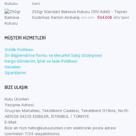
936.48₺.
fiyat:
andaki
Dahil
1,164.00₺.
fiyat:
250gr Standart Baklava Kutusu (100 Adet) - Toptan
1,044.0
Orijinal
Şu
Sızdırmaz Karton Ambalaj
504.00
₺
614.40
₺
KDV Dahil
fiyat:
andaki
614.40₺.
fiyat:
504.00₺.
MÜŞTERI HIZMETLERI
Gizlilik Politikası
Ön Bilgilendirme Formu ve Mesafeli Satış Sözleşmesi
Kargo Gönderim, İptal ve İade Politikası
Hesabım
Siparişlerim
BIZE ULAŞIN
Kutu Ürünleri
Yazışma Adresi:
Oruçreis Mahallesi, Tekstilkent Caddesi, Tekstilkent G1 Blok, No:10-
AB1028 34235 ESENLER, İSTANBUL / TÜRKİYE
E-Mail:
Bize en hızlı hello@kutuurunleri.com elektronik posta adresi
üzerinden 7/24 ulaşabilirsiniz.