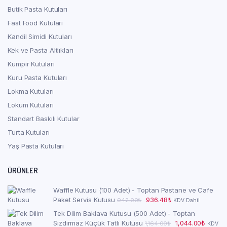
Butik Pasta Kutuları
Fast Food Kutuları
Kandil Simidi Kutuları
Kek ve Pasta Altlıkları
Kumpir Kutuları
Kuru Pasta Kutuları
Lokma Kutuları
Lokum Kutuları
Standart Baskılı Kutular
Turta Kutuları
Yaş Pasta Kutuları
ÜRÜNLER
Waffle Kutusu (100 Adet) - Toptan Pastane ve Cafe
Orijinal
Şu
Paket Servis Kutusu
936.48
₺
942.00
₺
KDV Dahil
fiyat:
andaki
Tek Dilim Baklava Kutusu (500 Adet) - Toptan
942.00₺.
fiyat:
Orijinal
Şu
Sızdırmaz Küçük Tatlı Kutusu
1,044.00
₺
1,164.00
₺
KDV